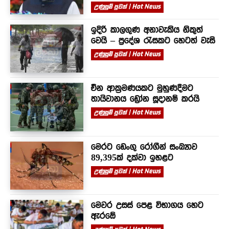
උණුසුම් පුවත් | Hot News
ඉදිරි කාලගුණ අනාවැකිය නිකුත්
වෙයි – ප්‍රදේශ රැසකට හෙටත් වැසි
උණුසුම් පුවත් | Hot News
චීන ආක්‍රමණයකට මුහුණදීමට
තායිවානය ඩ්‍රෝන සූදානම් කරයි
උණුසුම් පුවත් | Hot News
මෙරට ඩෙංගු රෝගීන් සංඛ්‍යාව
89,395ක් දක්වා ඉහළට
උණුසුම් පුවත් | Hot News
මෙවර උසස් පෙළ විභාගය හෙට
ඇරඹේ