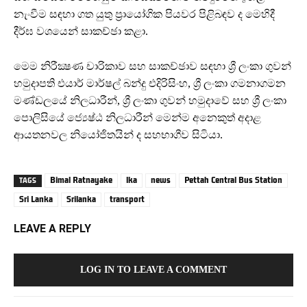
නැංවීම සඳහා ගත යුතු ප්‍රායෝගික පියවර පිළිබඳව ද මෙහිදී
දීර්ඝ වශයෙන් සාකච්ඡා කළා.
මෙම නිරීක්‍ෂණ චාරිකාව සහ සාකච්ඡාව සඳහා ශ්‍රී ලංකා ගුවන්
හමුදාපති එයාර් මාර්ෂල් බන්දු එදිරිසිංහ, ශ්‍රී ලංකා ගමනාගමන
මණ්ඩලයේ නිලධාරීන්, ශ්‍රී ලංකා ගුවන් හමුදාවේ සහ ශ්‍රී ලංකා
පොලිසියේ ජ්‍යෙෂ්ඨ නිලධාරීන් මෙන්ම අනෙකුත් අදාළ
ආයතනවල නියෝජිතයින් ද සහභාගීව සිටියා.
Bimal Ratnayake
lka
news
Pettah Central Bus Station
TAGS
Sri Lanka
Srilanka
transport
LEAVE A REPLY
LOG IN TO LEAVE A COMMENT