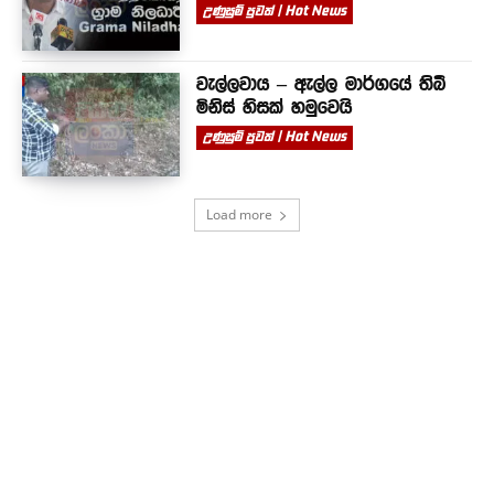
උණුසුම් පුවත් | Hot News
වැල්ලවාය – ඇල්ල මාර්ගයේ තිබී
මිනිස් හිසක් හමුවෙයි
උණුසුම් පුවත් | Hot News
Load more