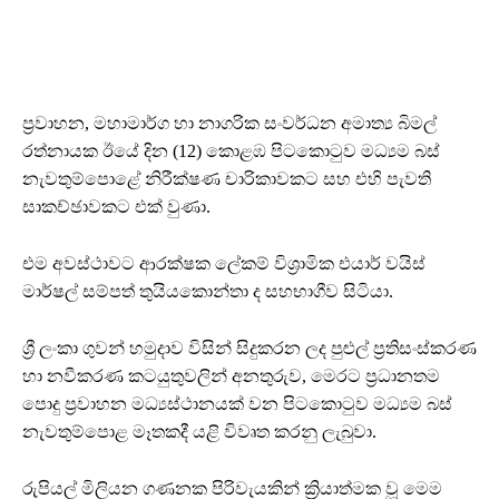
ප්‍රවාහන, මහාමාර්ග හා නාගරික සංවර්ධන අමාත්‍ය බිමල්
රත්නායක ඊයේ දින (12) කොළඹ පිටකොටුව මධ්‍යම බස්
නැවතුම්පොළේ නිරීක්ෂණ චාරිකාවකට සහ එහි පැවති
සාකච්ඡාවකට එක් වුණා.
එම අවස්ථාවට ආරක්ෂක ලේකම් විශ්‍රාමික එයාර් වයිස්
මාර්ෂල් සම්පත් තුයියකොන්තා ද සහභාගීව සිටියා.
ශ්‍රී ලංකා ගුවන් හමුදාව විසින් සිදුකරන ලද පුළුල් ප්‍රතිසංස්කරණ
හා නවීකරණ කටයුතුවලින් අනතුරුව, මෙරට ප්‍රධානතම
පොදු ප්‍රවාහන මධ්‍යස්ථානයක් වන පිටකොටුව මධ්‍යම බස්
නැවතුම්පොළ මෑතකදී යළි විවෘත කරනු ලැබුවා.
රුපියල් මිලියන ගණනක පිරිවැයකින් ක්‍රියාත්මක වූ මෙම