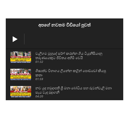
අපගේ නවතම වීඩියෝ පුවත්
වැලිගම මුහුදේ සර්ෆ් කරන්න ගිය ටියුනීසියානු
තරුණයෙකුට ජීවිතය අහිමි වෙයි
01:32
ශිෂ්‍යත්ව විභාගය ලියන්න කළින් පොඩ්ඩෝ කියපු
කතා
01:59
නව යුද හමුදාපති ශ්‍රී මහා බෝධිය සහ රුවන්වැලි මහා
සෑය වැඳ පුදාගනී
04:20
ග්‍රාම නිලධාරීන් වැඩ වර්ජනයකට සැරසෙයි - අපි
ලෙඩ නිවාඩු දානවා
05:15
59වෙනි උපන්දිනය සරලව සැමරු ටී.බී සරත්
03:06