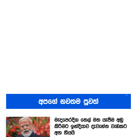
අපගේ නවතම පුවත්
මැදපෙරදිග තෙල් මත යැපීම අඩු
කිරීමට ඉන්දියාව දැවැන්ත වැඩකට
අත තියයි