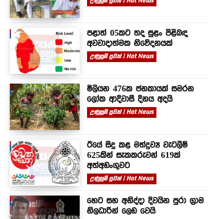
උණුසුම් පුවත් | Hot News
පළාත් 05කට තද සුළං පිළිබඳ
අවවාදාත්මක නිවේදනයක්
උණුසුම් පුවත් | Hot News
මිලියන 476ක ජනකායක් සමරන
ලෝක ආදිවාසී දිනය අදයි
උණුසුම් පුවත් | Hot News
ඊයේ සිදු කළ මත්ද්‍රව්‍ය වැටලීම්
625කින් සැකකරුවන් 619ක්
අත්අඩංගුවට
උණුසුම් පුවත් | Hot News
හෙට සහ අනිද්දා දිවයින පුරා ග්‍රාම
නිලධාරින් ලෙඩ වෙයි