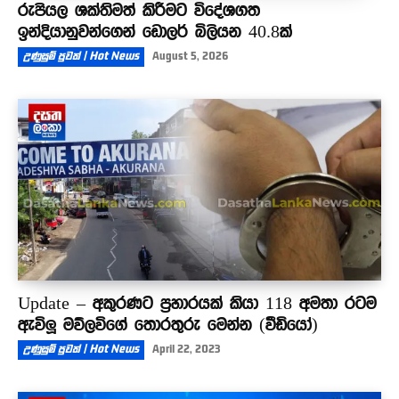
රුපියල ශක්තිමත් කිරීමට විදේශගත
ඉන්දියානුවන්ගෙන් ඩොලර් බිලියන 40.8ක්
උණුසුම් පුවත් | Hot News
August 5, 2026
Update – අකුරණට ප්‍රහාරයක් කියා 118 අමතා රටම
ඇවිලූ මව්ලවිගේ තොරතුරු මෙන්න (වීඩියෝ)
උණුසුම් පුවත් | Hot News
April 22, 2023