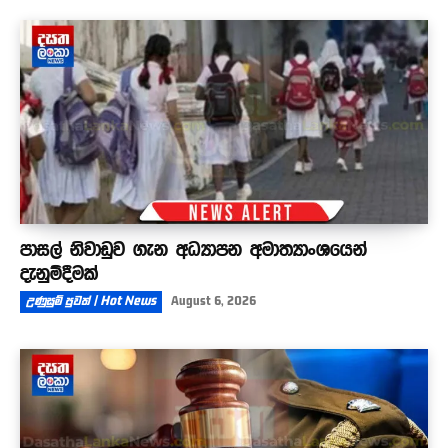
පාසල් නිවාඩුව ගැන අධ්‍යාපන අමාත්‍යාංශයෙන්
දැනුම්දීමක්
උණුසුම් පුවත් | Hot News
August 6, 2026