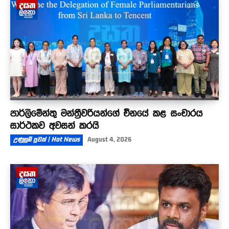
පාර්ලිමේන්තු මන්ත්‍රීවරියන්ගේ චීනයේ කළ සංචාරය
සාර්ථකව අවසන් කරයි
උණුසුම් පුවත් | Hot News
August 4, 2026