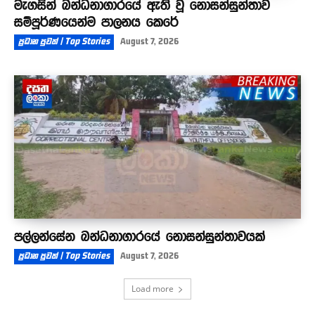
මැගසින් බන්ධනාගාරයේ ඇති වූ නොසන්සුන්තාව
සම්පූර්ණයෙන්ම පාලනය කෙරේ
ප්‍රධාන පුවත් | Top Stories
August 7, 2026
පල්ලන්සේන බන්ධනාගාරයේ නොසන්සුන්තාවයක්
ප්‍රධාන පුවත් | Top Stories
August 7, 2026
Load more