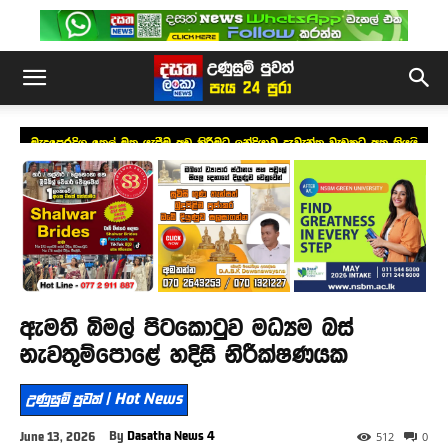
මැදපෙරදිග තෙල් මත යැපීම අඩු කිරීමට ඉන්දියාව දැවැන්ත වැඩකට අත තියයි
ඇමති බිමල් පිටකොටුව මධ්‍යම බස්
නැවතුම්පොළේ හදිසි නිරීක්ෂණයක
උණුසුම් පුවත් | Hot News
By
Dasatha News 4
June 13, 2026
512
0