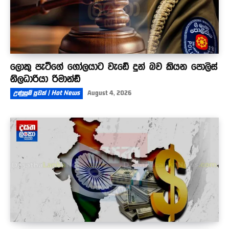
ලොකු පැටීගේ ගෝලයාට වැඩේ දුන් බව කියන පොලිස්
නිලධාරියා රිමාන්ඩ්
උණුසුම් පුවත් | Hot News
August 4, 2026