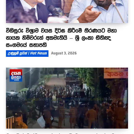
විනිසුරු විශ්‍රාම වයස දිර්ඝ කිරීමේ තීරණයට මහා
නායක හිමිවරුන් අකමැතියි – ශ්‍රී ලංකා නීතිඥ
සංගමයේ සභාපති
උණුසුම් පුවත් | Hot News
August 3, 2026