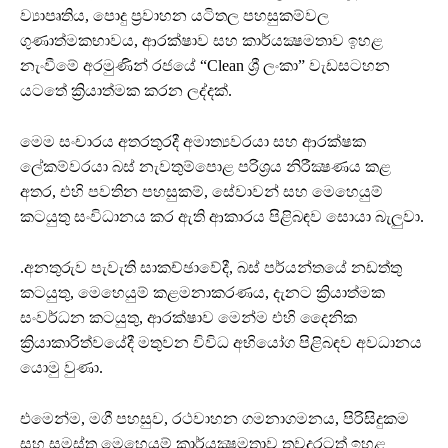
ව්‍යාපෘතිය, පොදු ප්‍රවාහන යටිතල පහසුකම්වල
ගුණාත්මකභාවය, ආරක්ෂාව සහ කාර්යක්‍ෂමතාව ඉහළ
නැංවීමේ අරමුණින් රජයේ “Clean ශ්‍රී ලංකා” වැඩසටහන
යටතේ ක්‍රියාත්මක කරන ලද්දක්.
මෙම සංචාරය අතරතුරදී අමාත්‍යවරයා සහ ආරක්ෂක
ලේකම්වරයා බස් නැවතුම්පොළ පරිශ්‍රය නිරීක්‍ෂණය කළ
අතර, එහි පවතින පහසුකම්, සේවාවන් සහ මෙහෙයුම්
කටයුතු සංවිධානය කර ඇති ආකාරය පිළිබඳව සොයා බැලුවා.
.අනතුරුව පැවැති සාකච්ඡාවේදී, බස් පර්යන්තයේ නඩත්තු
කටයුතු, මෙහෙයුම් කළමනාකරණය, දැනට ක්‍රියාත්මක
සංවර්ධන කටයුතු, ආරක්ෂාව මෙන්ම එහි දෛනික
ක්‍රියාකාරිත්වයේදී මතුවන විවිධ අභියෝග පිළිබඳව අවධානය
යොමු වුණා.
එමෙන්ම, මගී පහසුව, රථවාහන ගමනාගමනය, පිරිසිදුකම
සහ සමස්ත මෙහෙයුම් කාර්යක්‍ෂමතාව තවදුරටත් ඉහළ