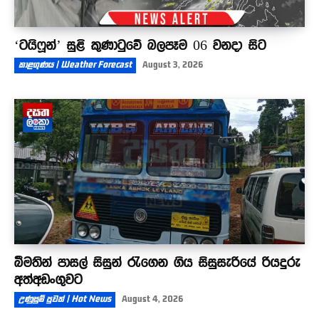
‘ටයිෆූන්’ සුළි කුණාටුවේ බලපෑම 06 වනදා සිට
කාළගුණය | Weather Forecast
August 3, 2026
බීමතින් පාසල් සිසුන් රැගෙන ගිය සිසුසැරියේ රියදුරු
අත්අඩංගුවට
උණුසුම් පුවත් | Hot News
August 4, 2026