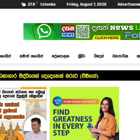
C
27.8
Colombo
Friday, August 7, 2026
Advertiseme
ගොසිප්
සමාජ ගොසිප්
දේශපාලන
ක්‍රීඩා
විදෙස්
ව්‍යාපාරික
ක
ධනාගාර සිද්ධියෙන් දෙදෙනෙක් මරුට (වීඩියෝ)