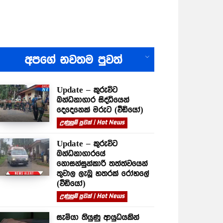
All
අපගේ නවතම පුවත්
Update – කුරුවිට
බන්ධනාගාර සිද්ධියෙන්
දෙදෙනෙක් මරුට (වීඩියෝ)
උණුසුම් පුවත් | Hot News
Update – කුරුවිට
බන්ධනාගාරයේ
නොසන්සුන්කාරී තත්ත්වයෙන්
තුවාල ලැබූ හතරක් රෝහලේ
(වීඩියෝ)
උණුසුම් පුවත් | Hot News
සැමියා තියුණු ආයුධයකින්