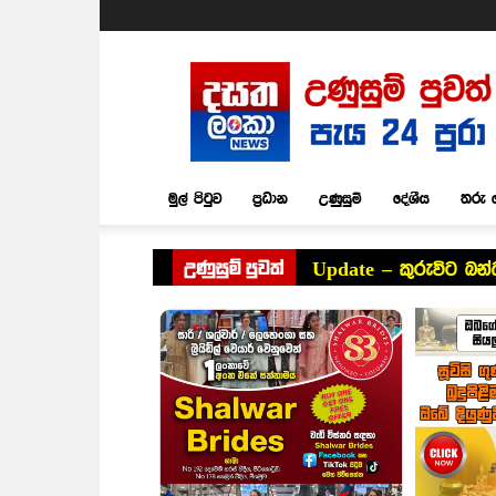
Dasatha
Lanka
News
මුල් පිටුව
ප්‍රධාන
උණුසුම්
දේශීය
තරු 
උණුසුම් පුවත්
Update – කුරුවිට බන්