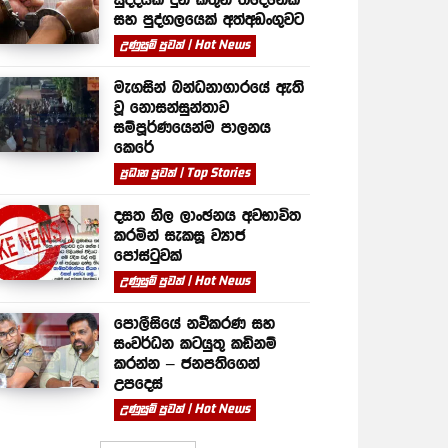
සහ පුද්ගලයෙක් අත්අඩංගුවට
උණුසුම් පුවත් | Hot News
මැගසින් බන්ධනාගාරයේ ඇති
වූ නොසන්සුන්තාව
සම්පූර්ණයෙන්ම පාලනය
කෙරේ
ප්‍රධාන පුවත් | Top Stories
දසත නිල ලාංඡනය අවභාවිත
කරමින් සැකසූ ව්‍යාජ
පෝස්ටුවක්
උණුසුම් පුවත් | Hot News
පොලීසියේ නවීකරණ සහ
සංවර්ධන කටයුතු කඩිනම්
කරන්න – ජනපතිගෙන්
උපදෙස්
උණුසුම් පුවත් | Hot News