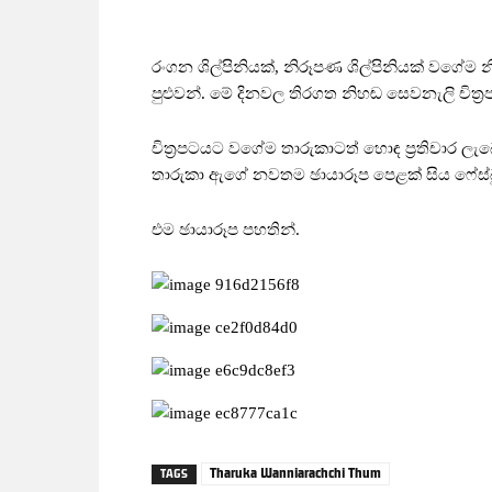
රංගන ශිල්පිනියක්, නිරූපණ ශිල්පිනියක් වගේම
පුළුවන්. මේ දිනවල තිරගත නිහඬ සෙවනැලි චිත්‍
චිත්‍රපටයට වගේම තාරුකාටත් හොඳ ප්‍රතිචා
තාරුකා ඇගේ නවතම ඡායාරූප පෙළක් සිය ෆේස්බ
එම ඡායාරූප පහතින්.
Tharuka Wanniarachchi Thum
TAGS