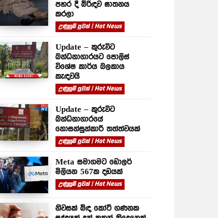
පහර දී බිරිඳව ඝාතනය
කරලා
උණුසුම් පුවත් | Hot News
Update – කුරුවිට
බන්ධනාගාරයට පොලිස්
විශේෂ කාර්ය බලකාය
කැඳවයි
උණුසුම් පුවත් | Hot News
Update – කුරුවිට
බන්ධනාගාරයේ
නොසන්සුන්කාරී තත්ත්වයක්
උණුසුම් පුවත් | Hot News
Meta සමාගමට ඩොලර්
මිලියන 567ක දඩයක්
උණුසුම් පුවත් | Hot News
නිවසක් බිඳ කෝටි ගණනක
සුද්දයක් දුන් කතුන් තිදෙනෙක්