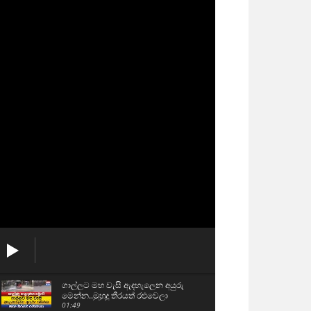
ගාල්ලට මහ වැසි ඇදහැලෙන අයුරු
මෙන්න..මුහුදු තීරයත් රළුවෙලා
01:49