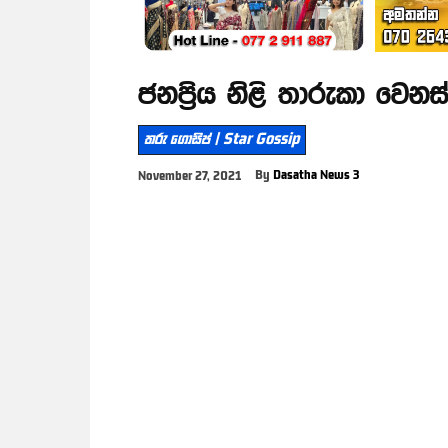
ජනප්‍රිය නිළි තාරුකා වෙනස
තරු ගොසිප් | Star Gossip
By
Dasatha News 3
November 27, 2021