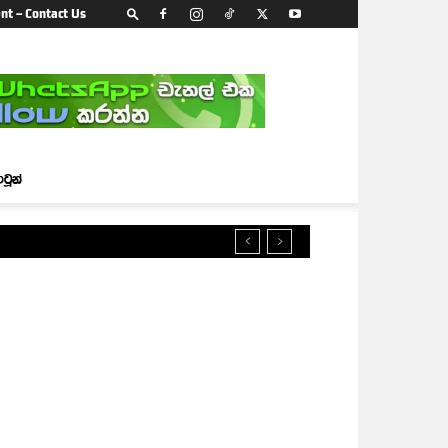
nt – Contact Us
ාටූන්