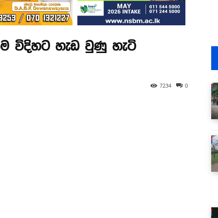
්ම විදිහට හැඩ වුණු හැටි
7234
0