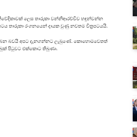
 නිවේදිකාවක් ලෙස තාරුකා වන්නිආරච්චිව හඳුන්වන්න
රපටය තාරුකා රංගනයෙන් දායක වුණු නවතම චිත්‍රපටයයි.
ර ලැබෙන බවයි අපට දැනගන්නට ලැබුණේ. කොහොමවෙතත්
ුක් පිටුවට එක්කොට තිබුණා.