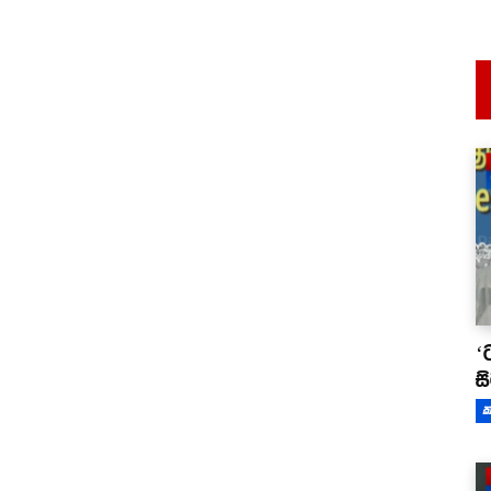
‘
ස
ක