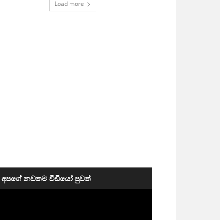
Load more
අපගේ නවතම වීඩියෝ පුවත්