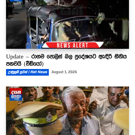
Update – රාගම පොලිස් බල ප්‍රදේශයට ඇඳිරි නීතිය
පනවයි (වීඩියෝ)
උණුසුම් පුවත් | Hot News
August 1, 2026