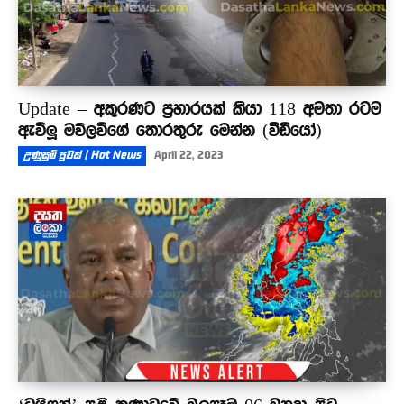
Update – අකුරණට ප්‍රහාරයක් කියා 118 අමතා රටම
ඇවිලූ මව්ලවිගේ තොරතුරු මෙන්න (වීඩියෝ)
උණුසුම් පුවත් | Hot News
April 22, 2023