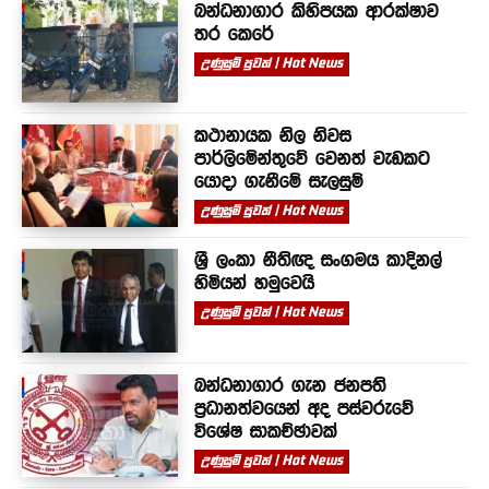
බන්ධනාගාර කිහිපයක ආරක්ෂාව
තර කෙරේ
උණුසුම් පුවත් | Hot News
කථානායක නිල නිවස
පාර්ලිමේන්තුවේ වෙනත් වැඩකට
යොදා ගැනීමේ සැලසුම්
උණුසුම් පුවත් | Hot News
ශ්‍රී ලංකා නීතිඥ සංගමය කාදිනල්
හිමියන් හමුවෙයි
උණුසුම් පුවත් | Hot News
බන්ධනාගාර ගැන ජනපති
ප්‍රධානත්වයෙන් අද පස්වරුවේ
විශේෂ සාකච්ඡාවක්
උණුසුම් පුවත් | Hot News