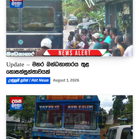
Update – මහර බන්ධනාගාරය තුළ
නොසන්සුන්තාවයක්
උණුසුම් පුවත් | Hot News
August 1, 2026