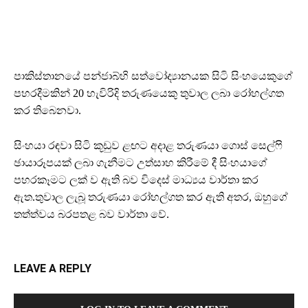
පාකිස්තානයේ පන්ජාබ්හි සත්වෝද්‍යානයක සිටි සිංහයෙකුගේ
පහරදීමකින් 20 හැවිරිදි තරුණයෙකු තුවාල ලබා රෝහල්ගත
කර තිබෙනවා.
සිංහයා රඳවා සිටි කූඩුව ළඟට අදාළ තරුණයා ගොස් සෙල්ෆි
ඡායාරූපයක් ලබා ගැනීමට උත්සාහ කිරීමේ දී සිංහයාගේ
පහරකෑමට ලක් ව ඇති බව විදෙස් මාධ්‍යය වාර්තා කර
ඇත.තුවාල ලැබූ තරුණයා රෝහල්ගත කර ඇති අතර, ඔහුගේ
තත්ත්වය බරපතළ බව වාර්තා වේ.
LEAVE A REPLY