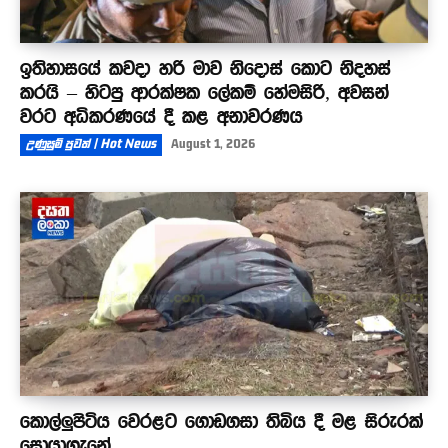
ඉතිහාසයේ කවදා හරි මාව නිදොස් කොට නිදහස්
කරයි – හිටපු ආරක්ෂක ලේකම් හේමසිරි, අවසන්
වරට අධිකරණයේ දී කළ අනාවරණය
උණුසුම් පුවත් | Hot News
August 1, 2026
කොල්ලුපිටිය වෙරළට ගොඩගසා තිබිය දී මළ සිරුරක්
සොයාගැනේ