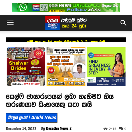
ඉදිරි පැය 36 දීත් ප්‍රදේශ කිහිපයකට මි. මී 100ක වැසි
සෙල්ෆි ඡායාරූපයක් ලබා ගැනීමට ගිය
තරුණයාව සිංහයෙකු සපා කයි
විදෙස් පුවත් | World News
By
Dasatha News 2
December 14, 2023
2415
0