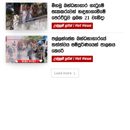
මීගමු බන්ධනාගාර ගැටුමේ
සැකකරුවන් හඳුනාගැනීමේ
පෙරට්ටුව ලබන 21 වැනිදා
උණුසුම් පුවත් | Hot News
පල්ලන්සේන බන්ධනාගාරයේ
තත්ත්වය සම්පූර්ණයෙන් පාලනය
කෙරේ
උණුසුම් පුවත් | Hot News
Load more