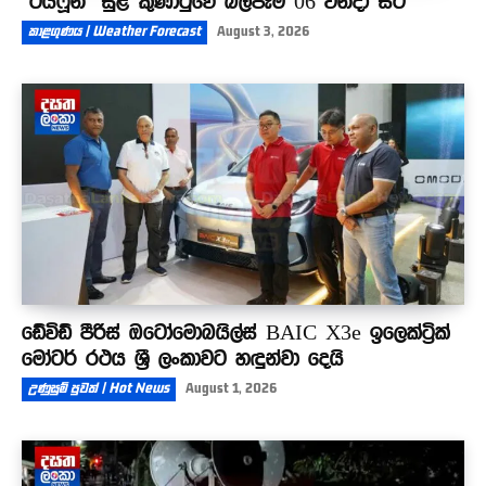
‘ටයිෆූන්’ සුළි කුණාටුවේ බලපෑම 06 වනදා සිට
කාළගුණය | Weather Forecast
August 3, 2026
ඩේවිඩ් පීරිස් ඔටෝමොබයිල්ස් BAIC X3e ඉලෙක්ට්‍රික්
මෝටර් රථය ශ්‍රී ලංකාවට හඳුන්වා දෙයි
උණුසුම් පුවත් | Hot News
August 1, 2026