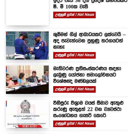
ඉදිරි පැය 36 දීත් ප්‍රදේශ කිහිපයකට
මි. මී 100ක වැසි
උණුසුම් පුවත් | Hot News
ශුබ්මන් ගිල් ආබාධයකට ලක්වෙයි –
අද පැවැත්වෙන පුහුණු තරගයටත්
නැහැ
උණුසුම් පුවත් | Hot News
මැතිවරණ ප්‍රතිසංස්කරණය සඳහා
ලැබුණු යෝජනා සමාලෝචනයට
විශේෂඥ මණ්ඩලයක්
උණුසුම් පුවත් | Hot News
විනිසුරු විශ්‍රාම වයස් සීමාව ඇතුළු
කරුණු ඇතුළත් 22 වන ව්‍යවස්ථා
සංශෝධනය ගැසට් කෙරේ
උණුසුම් පුවත් | Hot News