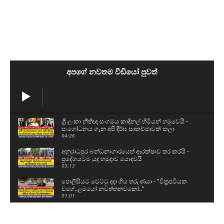
අපගේ නවතම වීඩියෝ පුවත්
ශ්‍රී ලංකා නීතිඥ සංගමය කාදිනල් හිමියන් හමුවෙයි -
සංශෝධනය ගැන අපි දීර්ඝ සාකච්ඡාවක් කලා
04:26
අනුරාධපුර බන්ධනාගාරයෙත් ආරක්ෂාව තර කරයි -
ප්‍රදේශයටම යුද හමුදාව යොදවයි
03:13
පොලිසියට වෙට්ටු දදා ගිය තරුණයා - "චිත්‍රපටියක
වගේ..ළමයෝ නවත්තනවකෝ.."
01:01
මීගමුව ගැටුමට සම්බන්ධන සෙට් එක නැවත
බන්ධනාගාරයට - මුණුත් වහගෙන ගිය හැටි