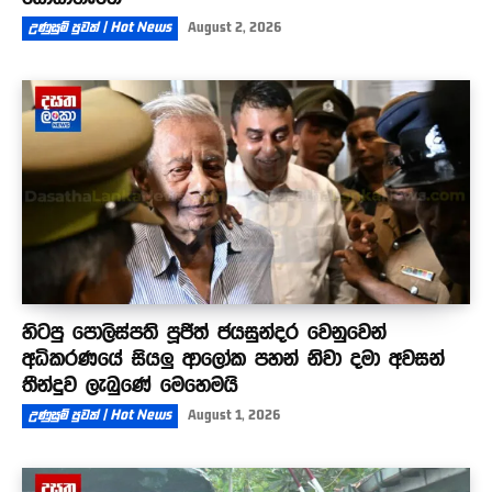
උණුසුම් පුවත් | Hot News
August 2, 2026
හිටපු පොලිස්පති පූජිත් ජයසුන්දර වෙනුවෙන්
අධිකරණයේ සියලු ආලෝක පහන් නිවා දමා අවසන්
තීන්දුව ලැබුණේ මෙහෙමයි
උණුසුම් පුවත් | Hot News
August 1, 2026