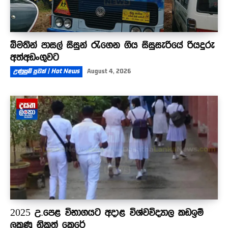
බීමතින් පාසල් සිසුන් රැගෙන ගිය සිසුසැරියේ රියදුරු
අත්අඩංගුවට
උණුසුම් පුවත් | Hot News
August 4, 2026
2025 උ.පෙළ විභාගයට අදාළ විශ්වවිද්‍යාල කඩඉම්
ලකුණු නිකුත් කෙරේ