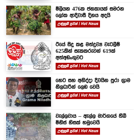
මිලියන 476ක ජනකායක් සමරන
ලෝක ආදිවාසී දිනය අදයි
උණුසුම් පුවත් | Hot News
ඊයේ සිදු කළ මත්ද්‍රව්‍ය වැටලීම්
625කින් සැකකරුවන් 619ක්
අත්අඩංගුවට
උණුසුම් පුවත් | Hot News
හෙට සහ අනිද්දා දිවයින පුරා ග්‍රාම
නිලධාරින් ලෙඩ වෙයි
උණුසුම් පුවත් | Hot News
වැල්ලවාය – ඇල්ල මාර්ගයේ තිබී
මිනිස් හිසක් හමුවෙයි
උණුසුම් පුවත් | Hot News