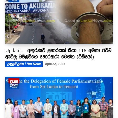
Update – අකුරණට ප්‍රහාරයක් කියා 118 අමතා රටම
ඇවිලූ මව්ලවිගේ තොරතුරු මෙන්න (වීඩියෝ)
උණුසුම් පුවත් | Hot News
April 22, 2023