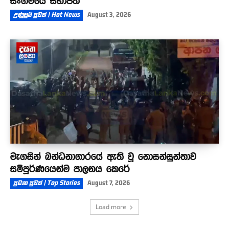
සංගමයේ සභාපති
උණුසුම් පුවත් | Hot News
August 3, 2026
මැගසින් බන්ධනාගාරයේ ඇති වූ නොසන්සුන්තාව
සම්පූර්ණයෙන්ම පාලනය කෙරේ
ප්‍රධාන පුවත් | Top Stories
August 7, 2026
Load more