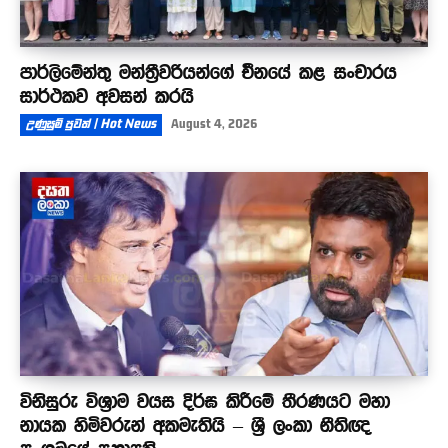
පාර්ලිමේන්තු මන්ත්‍රීවරියන්ගේ චීනයේ කළ සංචාරය
සාර්ථකව අවසන් කරයි
උණුසුම් පුවත් | Hot News
August 4, 2026
විනිසුරු විශ්‍රාම වයස දිර්ඝ කිරීමේ තීරණයට මහා
නායක හිමිවරුන් අකමැතියි – ශ්‍රී ලංකා නීතිඥ