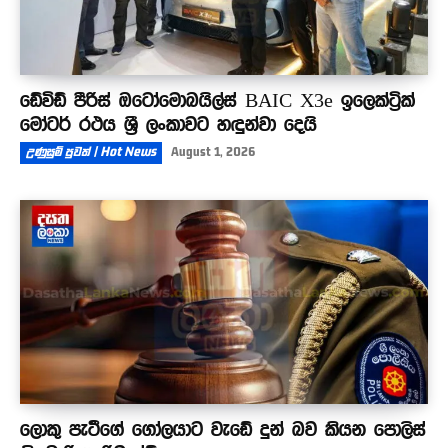
ඩේවිඩ් පීරිස් ඔටෝමොබයිල්ස් BAIC X3e ඉලෙක්ට්‍රික්
මෝටර් රථය ශ්‍රී ලංකාවට හඳුන්වා දෙයි
උණුසුම් පුවත් | Hot News
August 1, 2026
ලොකු පැටීගේ ගෝලයාට වැඩේ දුන් බව කියන පොලිස්