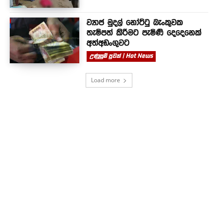
ව්‍යාජ මුදල් නෝට්ටු බැංකුවක
තැම්පත් කිරීමට පැමිණි දෙදෙනෙක්
අත්අඩංගුවට
උණුසුම් පුවත් | Hot News
Load more