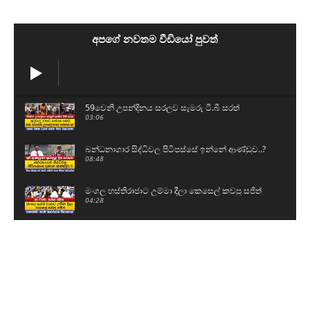
අපගේ නවතම වීඩියෝ පුවත්
59වෙනි උපන්දිනය සරලව සැමරු ටී.බී සරත්
03:06
බන්ධනාගාර සිද්ධිවල පිටිපස්සේ ඉන්නේ ආණ්ඩුව..?
08:48
මංගල හස්තිරාජාට උම්මා දීලා කෙසෙල් කවපු සජිත්
04:28
5 වසරේ ශිෂ්‍යත්වය නැතිකරන්න එපා - මේ වගේ
විභාග තියන්න ඕනේ
01:26
හිටපු පොලිස්පති පූජිත් ජයසුන්දරට සෙත්පතා විශේෂ
බෝධි පූජාවක්
01:01