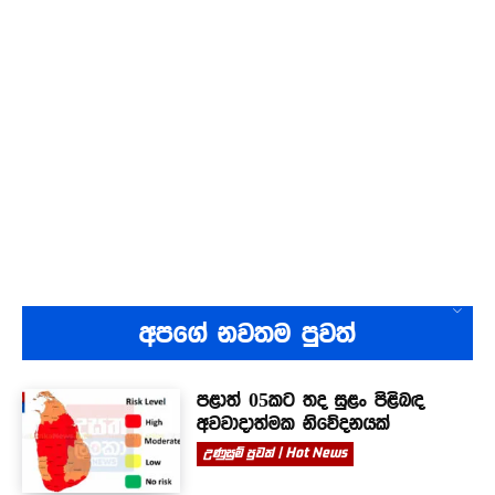
අපගේ නවතම පුවත්
පළාත් 05කට තද සුළං පිළිබඳ
අවවාදාත්මක නිවේදනයක්
උණුසුම් පුවත් | Hot News