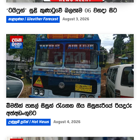
‘ටයිෆූන්’ සුළි කුණාටුවේ බලපෑම 06 වනදා සිට
කාළගුණය | Weather Forecast
August 3, 2026
බීමතින් පාසල් සිසුන් රැගෙන ගිය සිසුසැරියේ රියදුරු
අත්අඩංගුවට
උණුසුම් පුවත් | Hot News
August 4, 2026