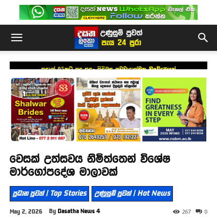
පළාත් 05කට තද සුළං පිළිබඳ අවවාදාත්මක නිවේදනයක්
වෙසක් උත්සවය නිමිත්තෙන් විශේෂ
මාර්ගෝපදේශ මාලාවක්
ප්‍රධාන පුවත් | Top Stories
උණුසුම් පුවත් | Hot News
By
Dasatha News 4
May 2, 2026
267
0