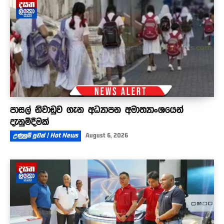
පාසල් නිවාඩුව ගැන අධ්‍යාපන අමාත්‍යාංශයෙන්
දැනුම්දීමක්
උණුසුම් පුවත් | Hot News
August 6, 2026