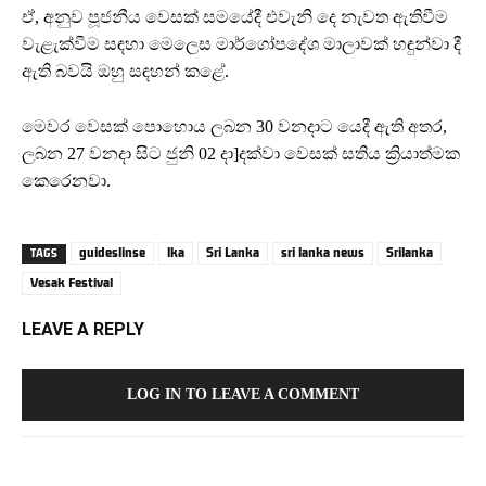
ඒ, අනුව පූජනීය වෙසක් සමයේදී එවැනි දෙ නැවත ඇතිවීම
වැළැක්වීම සඳහා මෙලෙස මාර්ගෝපදේශ මාලාවක් හඳුන්වා දී
ඇති බවයි ඔහු සඳහන් කළේ.
මෙවර වෙසක් පොහොය ලබන 30 වනදාට යෙදී ඇති අතර,
ලබන 27 වනදා සිට ජුනි 02 දා]දක්වා වෙසක් සතිය ක්‍රියාත්මක
කෙරෙනවා.
guideslinse
lka
Sri Lanka
sri lanka news
Srilanka
TAGS
Vesak Festival
LEAVE A REPLY
LOG IN TO LEAVE A COMMENT