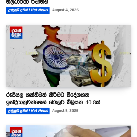
නිලධාරියා රිමාන්ඩ්
උණුසුම් පුවත් | Hot News
August 4, 2026
රුපියල ශක්තිමත් කිරීමට විදේශගත
ඉන්දියානුවන්ගෙන් ඩොලර් බිලියන 40.8ක්
උණුසුම් පුවත් | Hot News
August 5, 2026