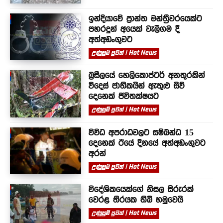
ඉන්දියාවේ ප්‍රාන්ත මන්ත්‍රීවරයෙක්ට
පහරදුන් අයෙක් වැලිගම දී
අත්අඩංගුවට
උණුසුම් පුවත් | Hot News
බ්‍රසීලයේ හෙලිකොප්ටර් අනතුරකින්
විදෙස් ජාතිකයින් ඇතුළු සිව්
දෙනෙක් ජීවිතක්ෂයට
උණුසුම් පුවත් | Hot News
විවිධ අපරාධවලට සම්බන්ධ 15
දෙනෙක් ඊයේ දිනයේ අත්අඩංගුවට
අරන්
උණුසුම් පුවත් | Hot News
විදේශිකයෙක්ගේ නිසල සිරුරක්
වෙරළ තීරයක තිබී හමුවෙයි
උණුසුම් පුවත් | Hot News