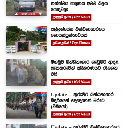
තත්ත්වය පාලනය අවම බලය
යොදවලා
උණුසුම් පුවත් | Hot News
පල්ලන්සේන බන්ධනාගාරයේ
නොසන්සුන්තාවයක්
ප්‍රධාන පුවත් | Top Stories
මීගමුව බන්ධනාගාර ගැටුමට ආදළ
සැකකරුවන් අධිකරණයට රැගෙන
එයි
උණුසුම් පුවත් | Hot News
Update – කුරුවිට බන්ධනාගාර
සිද්ධියෙන් දෙදෙනෙක් මරුට
(වීඩියෝ)
උණුසුම් පුවත් | Hot News
Update – කුරුවිට බන්ධනාගාරයේ