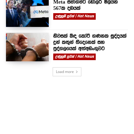
Meta සමාගමට ඩොලර් මිලියන
567ක දඩයක්
උණුසුම් පුවත් | Hot News
නිවසක් බිඳ කෝටි ගණනක සුද්දයක්
දුන් කතුන් තිදෙනෙක් සහ
පුද්ගලයෙක් අත්අඩංගුවට
උණුසුම් පුවත් | Hot News
Load more