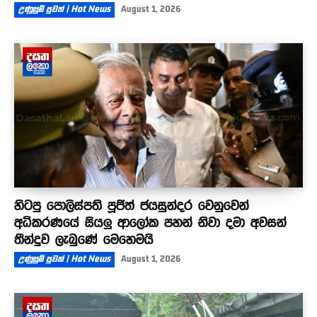
උණුසුම් පුවත් | Hot News
August 1, 2026
හිටපු පොලිස්පති පූජිත් ජයසුන්දර වෙනුවෙන්
අධිකරණයේ සියලු ආලෝක පහන් නිවා දමා අවසන්
තීන්දුව ලැබුණේ මෙහෙමයි
උණුසුම් පුවත් | Hot News
August 1, 2026