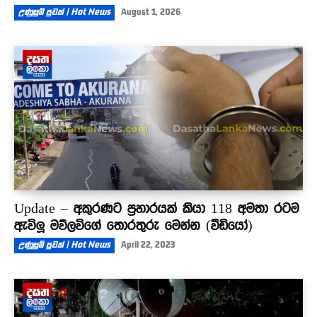
උණුසුම් පුවත් | Hot News
August 1, 2026
Update – අකුරණට ප්‍රහාරයක් කියා 118 අමතා රටම
ඇවිලූ මව්ලවිගේ තොරතුරු මෙන්න (වීඩියෝ)
උණුසුම් පුවත් | Hot News
April 22, 2023