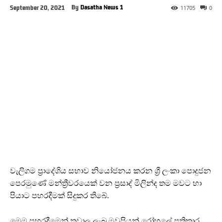
By
Dasatha News 1
September 20, 2021
11705
0
වැලිගම ප්‍රාදේශිය සභාව නියෝජනය කරන ශ්‍රී ලංකා පොදුජන
පෙරමුණේ මන්ත්‍රීවරයෙක් වන ප්‍රසාද් මිලින්ද තම මවට හා
පියාට පහරදීමක් සිදුකර තිබේ.
මෙම පහරදීමෙන් තුවාල ලැබූ මවුපියන් රෝහලේ ප්‍රතිකාර