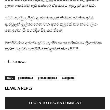
ලබන අතර මව දැඩි සත්කාර ඒකකයට ඇතුළත් කර සිටී.
මෙම ආරවුල සිදුව ඇත්තේ කලක් තිස්සේ පවතින ඉඩම්
ආරවුලක් මුල්කරගෙන වන අතර කුඹුරක් තම නමට ලියා
නොදුන්නැයි පහරදීම සිදු කර තිබේ.
මන්ත‍්‍රීවරයා අත්අඩංගුවට ගැනීම සඳහා පරීක්ෂණ ක්‍රියාත්මක
කරන ලද බව පොලිසිය තවදුරටත් කියා සිටියි.
– lankacnews
pohottuwa
prasad milinda
waligama
TAGS
LEAVE A REPLY
LOG IN TO LEAVE A COMMENT