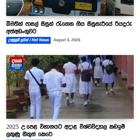
බීමතින් පාසල් සිසුන් රැගෙන ගිය සිසුසැරියේ රියදුරු
අත්අඩංගුවට
උණුසුම් පුවත් | Hot News
August 4, 2026
2025 උ.පෙළ විභාගයට අදාළ විශ්වවිද්‍යාල කඩඉම්
ලකුණු නිකුත් කෙරේ