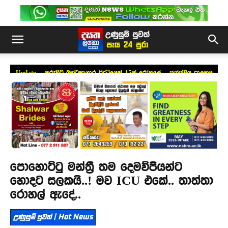
Update – කුරුවිට බන්ධනාගාර සිද්ධියෙන් 15ක් රෝහලේ – තත්ත්වය පාලනය
අවම බලය යොදවලා
පොහොට්ටු මන්ත්‍රී තම දෙමව්පියන්ට
‌‌හොදට සලකයි..! මව ICU එකේ.. තාත්තා
රොහල් ඇදේ..
උණුසුම් පුවත් | Hot News