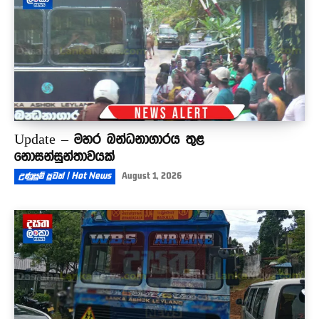
Update – මහර බන්ධනාගාරය තුළ
නොසන්සුන්තාවයක්
උණුසුම් පුවත් | Hot News
August 1, 2026