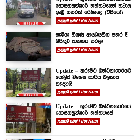
නොසන්සුන්කාරී තත්ත්වයෙන් තුවාල
ලැබූ හතරක් රෝහලේ (වීඩියෝ)
උණුසුම් පුවත් | Hot News
සැමියා තියුණු ආයුධයකින් පහර දී
බිරිඳව ඝාතනය කරලා
උණුසුම් පුවත් | Hot News
Update – කුරුවිට බන්ධනාගාරයට
පොලිස් විශේෂ කාර්ය බලකාය
කැඳවයි
උණුසුම් පුවත් | Hot News
Update – කුරුවිට බන්ධනාගාරයේ
නොසන්සුන්කාරී තත්ත්වයක්
උණුසුම් පුවත් | Hot News