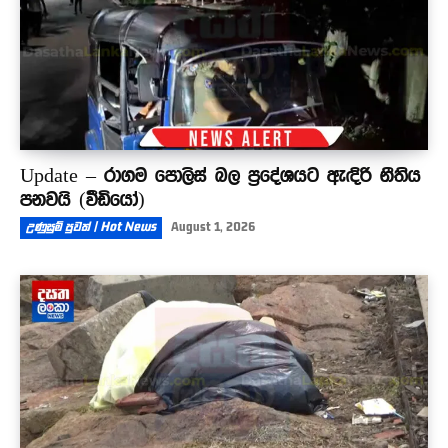
Update – රාගම පොලිස් බල ප්‍රදේශයට ඇඳිරි නීතිය
පනවයි (වීඩියෝ)
උණුසුම් පුවත් | Hot News
August 1, 2026