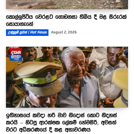
කොල්ලුපිටිය වෙරළට ගොඩගසා තිබිය දී මළ සිරුරක්
සොයාගැනේ
උණුසුම් පුවත් | Hot News
August 2, 2026
ඉතිහාසයේ කවදා හරි මාව නිදොස් කොට නිදහස්
කරයි – හිටපු ආරක්ෂක ලේකම් හේමසිරි, අවසන්
වරට අධිකරණයේ දී කළ අනාවරණය