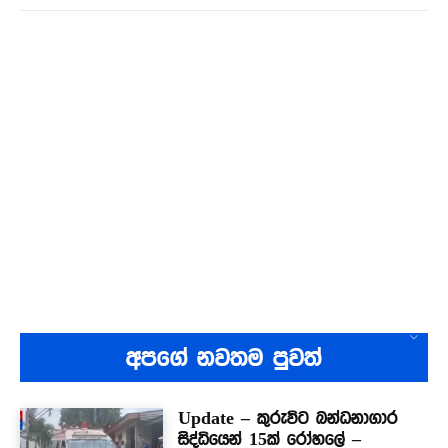
අපගේ නවතම පුවත්
Update – කුරුවිට බන්ධනාගාර
සිද්ධියෙන් 15ක් රෝහලේ –