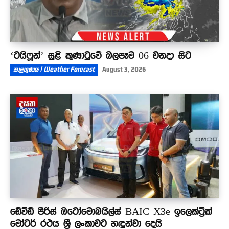
‘ටයිෆූන්’ සුළි කුණාටුවේ බලපෑම 06 වනදා සිට
කාළගුණය | Weather Forecast
August 3, 2026
ඩේවිඩ් පීරිස් ඔටෝමොබයිල්ස් BAIC X3e ඉලෙක්ට්‍රික්
මෝටර් රථය ශ්‍රී ලංකාවට හඳුන්වා දෙයි