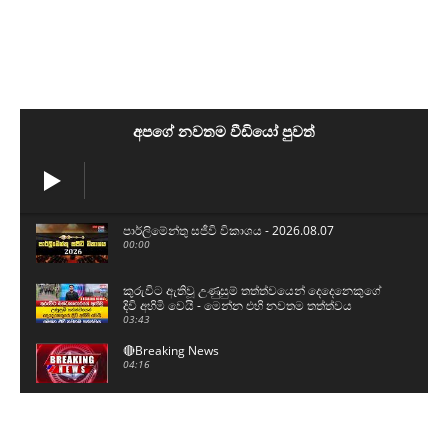
අපගේ නවතම වීඩියෝ පුවත්
පාර්ලිමේන්තු සජීවි විකාශය - 2026.08.07
00:00
කුරුවිට ඇතිවූ උණුසුම් තත්ත්වයෙන් දෙදෙනෙකුගේ
දිවි අහිමි වෙයි - මෙන්න එහි නවතම තත්ත්වය
03:43
🔴Breaking News
04:16
මැගසීන් බන්ධනාගාරයේ ඇතුලත දර්ශන මෙන්න...
00:59