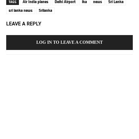
Air India planes
Delhi Airport
lka
news
Sri Lanka
TAGS
sri lanka news
Srilanka
LEAVE A REPLY
LOG IN TO LEAVE A COMMENT