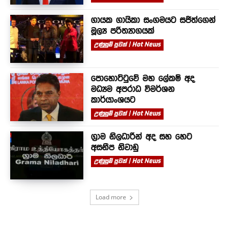
ගායක ගායිකා සංගමයට සජිත්ගෙන්
මූල්‍ය පරිත්‍යාගයක්
උණුසුම් පුවත් | Hot News
පොහොට්ටුවේ මහ ලේකම් අද
මධ්‍යම අපරාධ විමර්ශන
කාර්යාංශයට
උණුසුම් පුවත් | Hot News
ග්‍රාම නිලධාරීන් අද සහ හෙට
අසනීප නිවාඩු
උණුසුම් පුවත් | Hot News
Load more