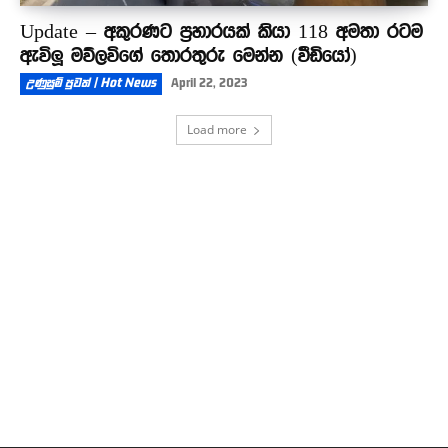
Update – අකුරණට ප්‍රහාරයක් කියා 118 අමතා රටම
ඇවිලූ මව්ලවිගේ තොරතුරු මෙන්න (වීඩියෝ)
උණුසුම් පුවත් | Hot News
April 22, 2023
Load more