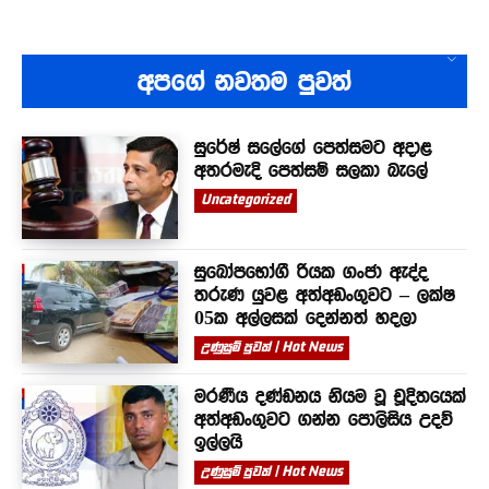
අපගේ නවතම පුවත්
සුරේෂ් සලේගේ පෙත්සමට අදාළ
අතරමැදි පෙත්සම් සලකා බැලේ
Uncategorized
සුඛෝපභෝගී රියක ගංජා ඇද්ද
තරුණ යුවළ අත්අඩංගුවට – ලක්ෂ
05ක අල්ලසක් දෙන්නත් හදලා
උණුසුම් පුවත් | Hot News
මරණීය දණ්ඩනය නියම වූ චූදිතයෙක්
අත්අඩංගුවට ගන්න පොලිසිය උදව්
ඉල්ලයි
උණුසුම් පුවත් | Hot News