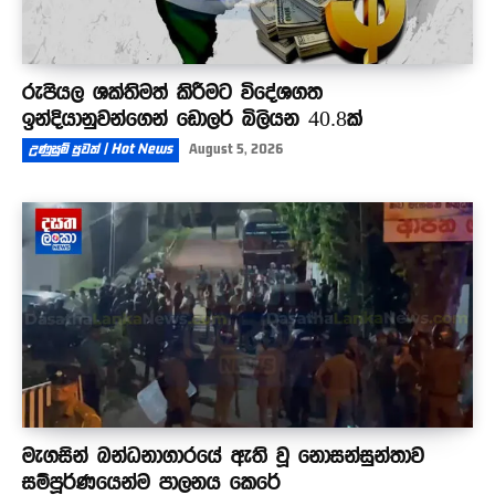
රුපියල ශක්තිමත් කිරීමට විදේශගත
ඉන්දියානුවන්ගෙන් ඩොලර් බිලියන 40.8ක්
උණුසුම් පුවත් | Hot News
August 5, 2026
මැගසින් බන්ධනාගාරයේ ඇති වූ නොසන්සුන්තාව
සම්පූර්ණයෙන්ම පාලනය කෙරේ