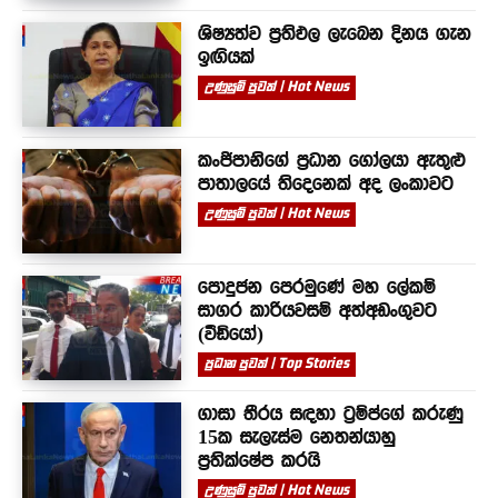
ශිෂ්‍යත්ව ප්‍රතිඵල ලැබෙන දිනය ගැන
ඉඟියක්
උණුසුම් පුවත් | Hot News
කංජිපානිගේ ප්‍රධාන ගෝලයා ඇතුළු
පාතාලයේ තිදෙනෙක් අද ලංකාවට
උණුසුම් පුවත් | Hot News
පොදුජන පෙරමුණේ මහ ලේකම්
සාගර කාරියවසම් අත්අඩංගුවට
(වීඩියෝ)
ප්‍රධාන පුවත් | Top Stories
ගාසා තීරය සඳහා ට්‍රම්ප්ගේ කරුණු
15ක සැලැස්ම නෙතන්යාහු
ප්‍රතික්ෂේප කරයි
උණුසුම් පුවත් | Hot News