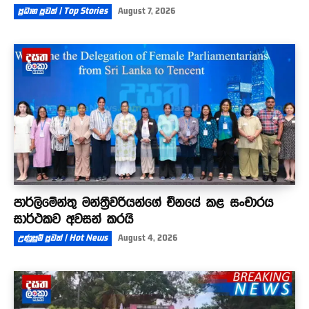
ප්‍රධාන පුවත් | Top Stories
August 7, 2026
පාර්ලිමේන්තු මන්ත්‍රීවරියන්ගේ චීනයේ කළ සංචාරය
සාර්ථකව අවසන් කරයි
උණුසුම් පුවත් | Hot News
August 4, 2026