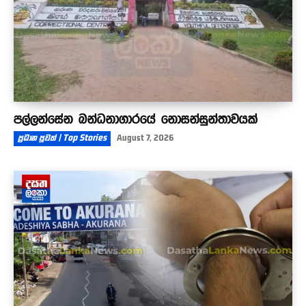
පල්ලන්සේන බන්ධනාගාරයේ නොසන්සුන්තාවයක්
ප්‍රධාන පුවත් | Top Stories
August 7, 2026