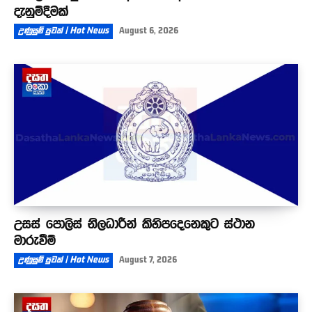
දැනුම්දීමක්
උණුසුම් පුවත් | Hot News
August 6, 2026
උසස් පොලිස් නිලධාරීන් කිහිපදෙනෙකුට ස්ථාන
මාරුවීම්
උණුසුම් පුවත් | Hot News
August 7, 2026