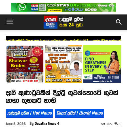
සුඛෝපභෝගී රියක ගංජා ඇද්ද තරුණ යුවළ අත්අඩංගුවට – ලක්ෂ 05ක අල්ලසක්
දෙන්නත් හදලා
දැඩි කුණාටුවකින් දිල්ලි ගුවන්තොටේ ගුවන්
යානා තුනකට හානි
උණුසුම් පුවත් | Hot News
විදෙස් පුවත් | World News
By
Dasatha News 4
June 8, 2026
465
0