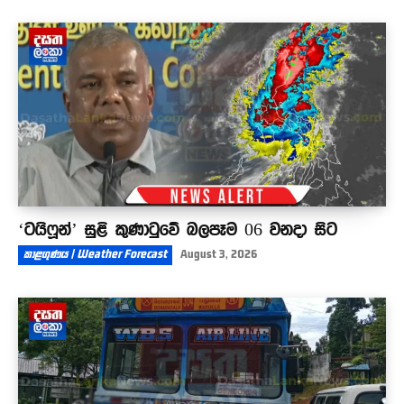
ග්‍රාම නිලධාරීන්ට ලෙඩ වෙයි - දැවැන්ත වැඩ
වර්ජනයක
00:49
‘ටයිෆූන්’ සුළි කුණාටුවේ බලපෑම 06 වනදා සිට
කාළගුණය | Weather Forecast
August 3, 2026