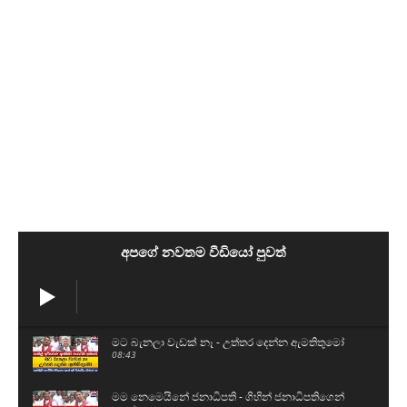
අපගේ නවතම වීඩියෝ පුවත්
මට බැනලා වැඩක් නෑ - උත්තර දෙන්න ඇමතිතුමෝ
08:43
මම නෙමෙයිනේ ජනාධිපති - ගිහින් ජනාධිපතිගෙන්