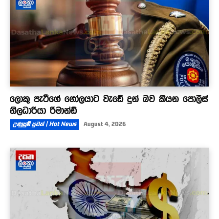
ලොකු පැටීගේ ගෝලයාට වැඩේ දුන් බව කියන පොලිස්
නිලධාරියා රිමාන්ඩ්
උණුසුම් පුවත් | Hot News
August 4, 2026