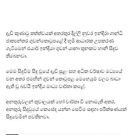
දැඩි කුණාටු තත්ත්වයක් අතරතුර දිල්ලි නුවර ඉන්දිරා ගාන්ධි
ජාත්‍යන්තර ගුවන්තොටුපළේ දී භූමි ආධාරක උපකරණ
ගැටීමෙන් එයාර් ඉන්දියා ගුවන් යානා තුනකට හානි සිදුව
තිබෙනවා.
මෙම සිදුවීම සිදු වූයේ දැඩි සුළං සහ අධික වර්ෂාව මධ්‍යයේ
වන අතර එමඟින් ගුවන් තොටුපළ මෙහෙයුම් වලට බාධා
ඇති වූ බවයි ඉන්දීය මාධ්‍ය වාර්තා කළේ.
අනතුරුවලන් තුවාලයක් හෝ වාර්තා වී නොමැති අතර,
අනතුරු සිදුවුයේ කෙසේද යන්න සෙවීම සඳහා පරීක්ෂණයක්
සිදුවෙමින් පවතිනවා.