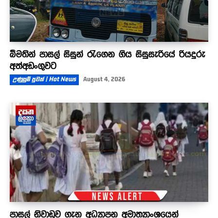
බීමතින් පාසල් සිසුන් රැගෙන ගිය සිසුසැරියේ රියදුරු
අත්අඩංගුවට
උණුසුම් පුවත් | Hot News
August 4, 2026
පාසල් නිවාඩුව ගැන අධ්‍යාපන අමාත්‍යාංශයෙන්