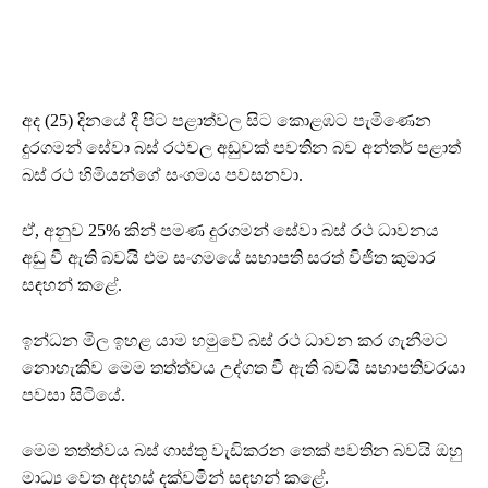
අද (25) දිනයේ දී පිට පළාත්වල සිට කොළඹට පැමිණෙන
දුරගමන් සේවා බස් රථවල අඩුවක් පවතින බව අන්තර් පළාත්
බස් රථ හිමියන්ගේ සංගමය පවසනවා.
ඒ, අනුව 25% කින් පමණ දුරගමන් සේවා බස් රථ ධාවනය
අඩු වී ඇති බවයි එම සංගමයේ සභාපති සරත් විජිත කුමාර
සඳහන් කළේ.
ඉන්ධන මිල ඉහළ යාම හමුවේ බස් රථ ධාවන කර ගැනීමට
නොහැකිව මෙම තත්ත්වය උද්ගත වී ඇති බවයි සභාපතිවරයා
පවසා සිටියේ.
මෙම තත්ත්වය බස් ගාස්තු වැඩිකරන තෙක් පවතින බවයි ඔහු
මාධ්‍ය වෙත අදහස් දක්වමින් සඳහන් කළේ.