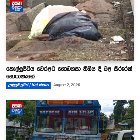
කොල්ලුපිටිය වෙරළට ගොඩගසා තිබිය දී මළ සිරුරක්
සොයාගැනේ
උණුසුම් පුවත් | Hot News
August 2, 2026