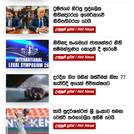
ට්‍රම්ප්ගේ හිටපු පුද්ගලික
නීතිඥවරයා අමෙරිකාවේ
නීතිපතිවරයා වෙයි
උණුසුම් පුවත් | Hot News
නීතිඥ සංගමයේ ජාත්‍යන්තර නීති
සම්මන්ත්‍රණය කොළඹ දී ඇරඹේ
උණුසුම් පුවත් | Hot News
දුරදිග ගිය බහින් බස්වීමක් නිසා 77
හැවිරිදි අයෙක් ජීවිතක්ෂයට
උණුසුම් පුවත් | Hot News
සායි සුදර්ශන්ටත් ශ්‍රී ලංකාව සමඟ
ටෙස්ට් තරගාවලිය අහිමි වෙයි
උණුසුම් පුවත් | Hot News