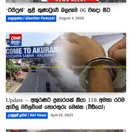
‘ටයිෆූන්’ සුළි කුණාටුවේ බලපෑම 06 වනදා සිට
කාළගුණය | Weather Forecast
August 3, 2026
Update – අකුරණට ප්‍රහාරයක් කියා 118 අමතා රටම
ඇවිලූ මව්ලවිගේ තොරතුරු මෙන්න (වීඩියෝ)
උණුසුම් පුවත් | Hot News
April 22, 2023