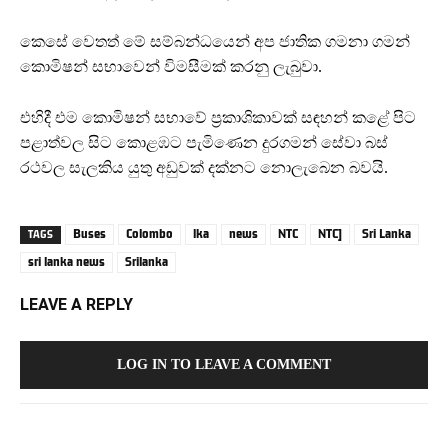
කෙසේ වෙතත් මේ සම්බන්ධයෙන් අප ජාතික ගමනා ගමන්
කොමිෂන් සභාවෙන් විමසීමක් කරනු ලැබුවා.
එහිදී එම කොමිෂන් සභාවේ ප්‍රකාශිකාවක් සඳහන් කළේ පිට
පළාත්වල සිට කොළඹට පැමිණෙන දුරගමන් සේවා බස්
රථවල සැලකිය යුතු අඩුවක් දක්නට නොලැබෙන බවයි.
Buses
Colombo
lka
news
NTC
NTC]
Sri Lanka
TAGS
sri lanka news
Srilanka
LEAVE A REPLY
LOG IN TO LEAVE A COMMENT