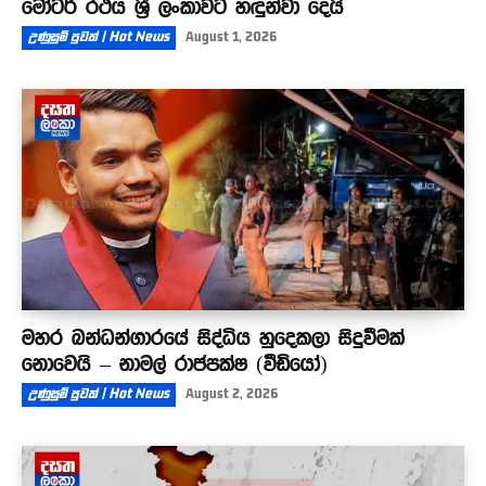
මෝටර් රථය ශ්‍රී ලංකාවට හඳුන්වා දෙයි
උණුසුම් පුවත් | Hot News
August 1, 2026
මහර බන්ධන්ගාරයේ සිද්ධිය හුදෙකලා සිදුවීමක්
නොවෙයි – නාමල් රාජපක්ෂ (වීඩියෝ)
උණුසුම් පුවත් | Hot News
August 2, 2026