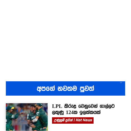
අපගේ නවතම පුවත්
LPL කිරුළ වෙනුවෙන් ගාල්ලට
ලකුණු 124ක ඉලක්කයක්
උණුසුම් පුවත් | Hot News