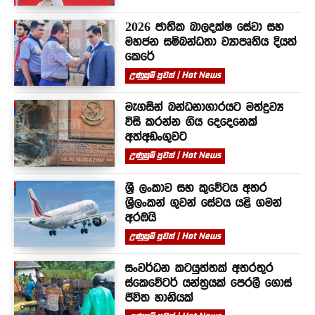
2026 ජාතික බාලදක්ෂ සේවා සහ
මහජන සම්බන්ධතා ව්‍යාපෘතිය දියත්
කෙරේ
උණුසුම් පුවත් | Hot News
මැගසින් බන්ධනාගාරයට මත්ද්‍රව්‍ය
විසි කරන්න ගිය දෙදෙනෙක්
අත්අඩංගුවට
උණුසුම් පුවත් | Hot News
ශ්‍රී ලංකාව සහ කුවේටය අතර
ශ්‍රීලංකන් ගුවන් සේවය යළි ගමන්
අරඹයි
උණුසුම් පුවත් | Hot News
සංවර්ධන කටයුත්තක් අතරතුර
ස්කෙවේටර් යන්ත්‍රයක් පෙරලී ගොස්
ජීවිත හානියක්