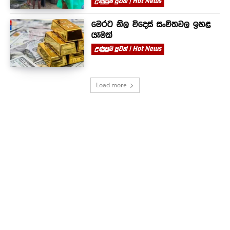
උණුසුම් පුවත් | Hot News
මෙරට නිල විදෙස් සංචිතවල ඉහළ
යෑමක්
උණුසුම් පුවත් | Hot News
Load more