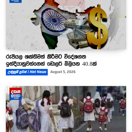
රුපියල ශක්තිමත් කිරීමට විදේශගත
ඉන්දියානුවන්ගෙන් ඩොලර් බිලියන 40.8ක්
උණුසුම් පුවත් | Hot News
August 5, 2026