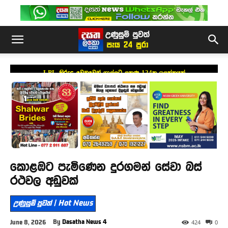
LPL කිරුළ වෙනුවෙන් ගාල්ලට ලකුණු 124ක ඉලක්කයක්
කොළඹට පැමිණෙන දුරගමන් සේවා බස්
රථවල අඩුවක්
උණුසුම් පුවත් | Hot News
By
Dasatha News 4
June 8, 2026
424
0