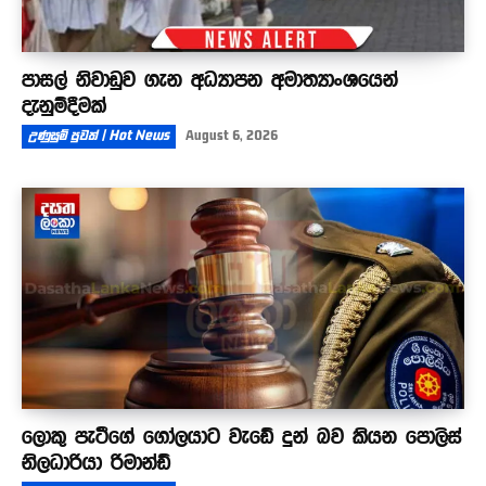
පාසල් නිවාඩුව ගැන අධ්‍යාපන අමාත්‍යාංශයෙන්
දැනුම්දීමක්
උණුසුම් පුවත් | Hot News
August 6, 2026
ලොකු පැටීගේ ගෝලයාට වැඩේ දුන් බව කියන පොලිස්
නිලධාරියා රිමාන්ඩ්